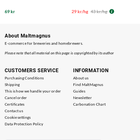
69 kr
29 kr/hg
43 kr/hg
About Maltmagnus
E-commerce for breweries and homebrewers.
Please note that all material on this page is copyrighted by its author
CUSTOMERS SERVICE
INFORMATION
Purchasing Conditions
About us
Shipping
Find MaltMagnus
This is how we handle your order
Guides
Cancel order
Newsletter
Certificates
Carbonation Chart
Contact us
Cookie settings
Data Protection Policy