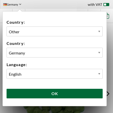
with VAT
Germany
0
Country:
HOME
INGREDIENTS
HOPS
BIG PACK HOPS
AMARILLO PELLETS 2025 5KG
Country:
Language:
OK