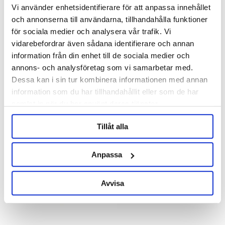
Barth-Haas Group
Barth-Haas Group
Vi använder enhetsidentifierare för att anpassa innehållet
och annonserna till användarna, tillhandahålla funktioner
Amarillo Pellets 2025
Amarillo Pellets 2025 100g
för sociala medier och analysera vår trafik. Vi
vidarebefordrar även sådana identifierare och annan
84 kr/hg
84 kr
information från din enhet till de sociala medier och
annons- och analysföretag som vi samarbetar med.
Dessa kan i sin tur kombinera informationen med annan
OTHERS ALSO BOUGHT
information som du har tillhandahållit eller som de har
samlat in när du har använt deras tjänster.
Tillåt alla
Anpassa
Avvisa