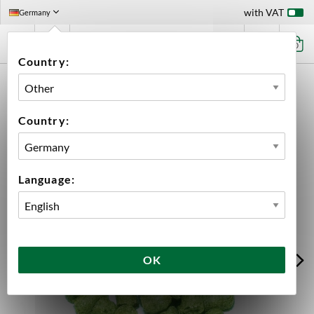
with VAT
Germany
0
Country:
HOME
INGREDIENTS
HOPS
100 G PACKS
PERLE PELLETS 2025 100G
Country:
Language:
OK