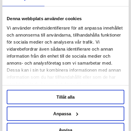
Description
Denna webbplats använder cookies
Specification
Vi använder enhetsidentifierare för att anpassa innehållet
och annonserna till användarna, tillhandahålla funktioner
Reviews
för sociala medier och analysera vår trafik. Vi
vidarebefordrar även sådana identifierare och annan
information från din enhet till de sociala medier och
Ask about product
annons- och analysföretag som vi samarbetar med.
Dessa kan i sin tur kombinera informationen med annan
information som du har tillhandahållit eller som de har
samlat in när du har använt deras tjänster.
RELATED PRODUCTS
Tillåt alla
Anpassa
Avvisa