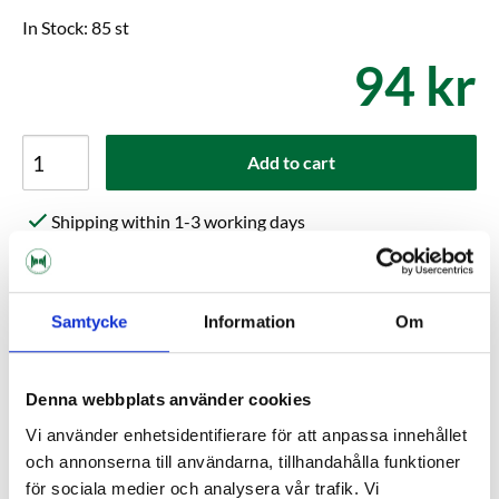
In Stock: 85 st
94 kr
Add to cart
Shipping within 1-3 working days
Delivery to pickup location or to your door
Choose Expressorder in the checkout for extra fast
order processing
Samtycke
Information
Om
Kundrecensioner
Denna webbplats använder cookies
Vi använder enhetsidentifierare för att anpassa innehållet
Help others choose right. Be the first to write a review!
och annonserna till användarna, tillhandahålla funktioner
för sociala medier och analysera vår trafik. Vi
Write a review, click HERE!