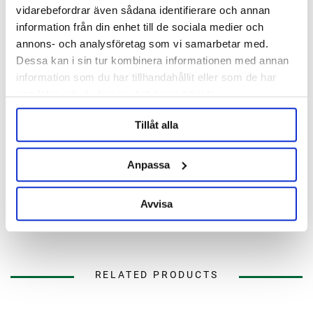
vidarebefordrar även sådana identifierare och annan
information från din enhet till de sociala medier och
annons- och analysföretag som vi samarbetar med.
Description
Dessa kan i sin tur kombinera informationen med annan
information som du har tillhandahållit eller som de har
Specification
samlat in när du har använt deras tjänster.
Tillåt alla
Reviews
Anpassa
Ask about product
Avvisa
About the manufacturer
RELATED PRODUCTS