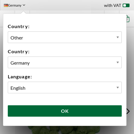
with VAT
Germany
0
Country:
HOME
INGREDIENTS
HOPS
100 G PACKS
DOLCITA PELLETS 2025 100G
Country:
Language:
OK