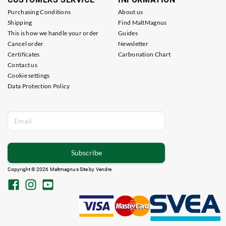
Purchasing Conditions
About us
Shipping
Find MaltMagnus
This is how we handle your order
Guides
Cancel order
Newsletter
Certificates
Carbonation Chart
Contact us
Cookie settings
Data Protection Policy
Subscribe
Copyright © 2026 Maltmagnus Site by
Vendre