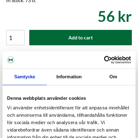
In Stock: 73 st
56 kr
Add to cart
Shipping within 1-3 working days
Delivery to pickup location or to your door
Choose Expressorder in the checkout for extra fast
order processing
Samtycke
Information
Om
Kundrecensioner
Denna webbplats använder cookies
Vi använder enhetsidentifierare för att anpassa innehållet
Help others choose right. Be the first to write a review!
och annonserna till användarna, tillhandahålla funktioner
för sociala medier och analysera vår trafik. Vi
Write a review, click HERE!
vidarebefordrar även sådana identifierare och annan
information från din enhet till de sociala medier och