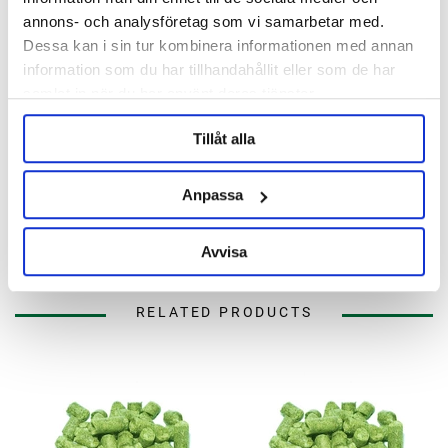
annons- och analysföretag som vi samarbetar med.
Dessa kan i sin tur kombinera informationen med annan
Description
information som du har tillhandahållit eller som de har
samlat in när du har använt deras tjänster.
Specification
Tillåt alla
Reviews
Anpassa
Ask about product
Avvisa
RELATED PRODUCTS