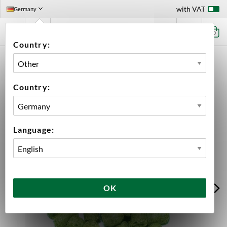
with VAT
Germany
0
Country:
HOME
INGREDIENTS
HOPS
100 G PACKS
COLUMBUS PELLETS 2025 100G
Country:
Language:
OK