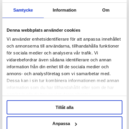
Samtycke
Information
Om
Description
Specification
Denna webbplats använder cookies
Vi använder enhetsidentifierare för att anpassa innehållet
och annonserna till användarna, tillhandahålla funktioner
Reviews
för sociala medier och analysera vår trafik. Vi
vidarebefordrar även sådana identifierare och annan
Ask about product
information från din enhet till de sociala medier och
annons- och analysföretag som vi samarbetar med.
About the manufacturer
Dessa kan i sin tur kombinera informationen med annan
information som du har tillhandahållit eller som de har
samlat in när du har använt deras tjänster.
RELATED PRODUCTS
Tillåt alla
Anpassa