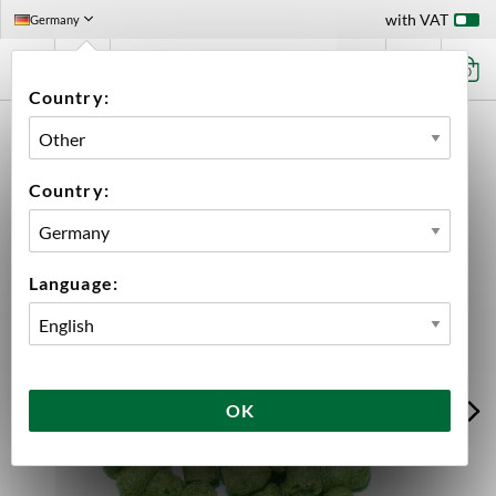
with VAT
Germany
0
Country:
HOME
INGREDIENTS
HOPS
100 G PACKS
CALLISTA PELLETS 2024 100G
Country:
Language:
OK