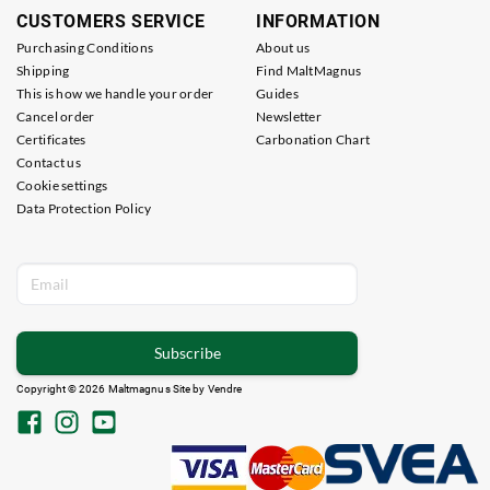
CUSTOMERS SERVICE
INFORMATION
Purchasing Conditions
About us
Shipping
Find MaltMagnus
This is how we handle your order
Guides
Cancel order
Newsletter
Certificates
Carbonation Chart
Contact us
Cookie settings
Data Protection Policy
Subscribe
Copyright © 2026 Maltmagnus Site by
Vendre