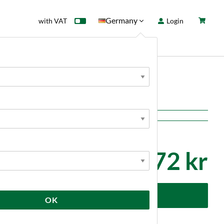
Germany
with VAT
Login
rd
Sale
News
72 kr
dd to cart
OK
Kundrecensioner