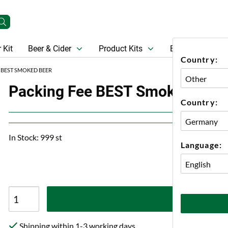
 Kit
Beer & Cider
Product Kits
Beer
Gift Ca
Country:
 BEST SMOKED BEER
Packing Fee BEST Smoked Beer
Country:
In Stock: 999 st
Language:
A
Shipping within 1-3 working days