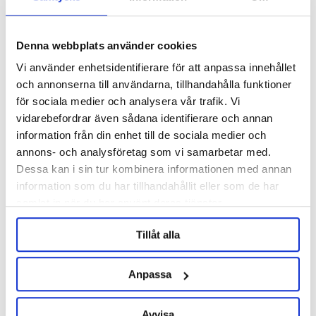
Denna webbplats använder cookies
Vi använder enhetsidentifierare för att anpassa innehållet
och annonserna till användarna, tillhandahålla funktioner
för sociala medier och analysera vår trafik. Vi
vidarebefordrar även sådana identifierare och annan
information från din enhet till de sociala medier och
annons- och analysföretag som vi samarbetar med.
AEB Kegs
AEB Kegs
Dessa kan i sin tur kombinera informationen med annan
O-ring Dip tube Cornelius Keg 9
O-Ring Post Cornelius Keg
information som du har tillhandahållit eller som de har
& 19 L
samlat in när du har använt deras tjänster.
3 kr
5 kr
Tillåt alla
Anpassa
Avvisa