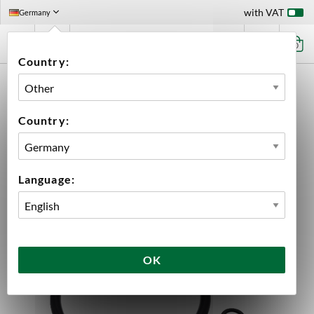
with VAT
Germany
0
Country:
HOME
EQUIPMENT
SPARE PARTS
KEG PARTS
O-RING SET CORNELIUS KEG 23/18B/9B/5
Country:
Language:
OK