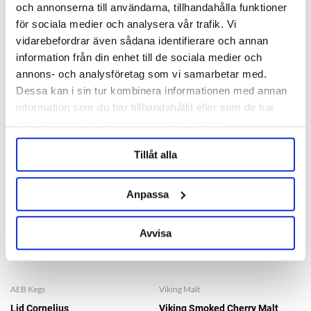
Complete Serving System
och annonserna till användarna, tillhandahålla funktioner
för sociala medier och analysera vår trafik. Vi
1 749 kr
vidarebefordrar även sådana identifierare och annan
information från din enhet till de sociala medier och
OTHERS ALSO BOUGHT
annons- och analysföretag som vi samarbetar med.
Dessa kan i sin tur kombinera informationen med annan
information som du har tillhandahållit eller som de har
samlat in när du har använt deras tjänster.
Tillåt alla
Anpassa
Avvisa
AEB Kegs
Viking Malt
Lid Cornelius
Viking Smoked Cherry Malt