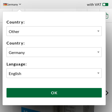
with VAT
Germany
0
Country:
HOME
EQUIPMENT
FILLING
KEGGING
ACCESSORIES GAS
CO2 16 G 10-PACK
Country:
Language:
OK