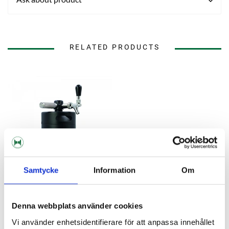
RELATED PRODUCTS
Samtycke
Information
Om
Denna webbplats använder cookies
Brew Monk
Brew Monk™ 4L Mini Keg -
Vi använder enhetsidentifierare för att anpassa innehållet