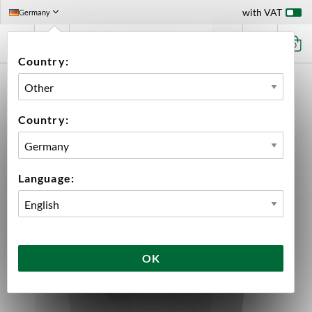
with VAT
Germany
0
Country:
HOME
EQUIPMENT
FILLING
BOTTLE WASHERS
PLASTIC TUB TO FASTWASHER 24/FASTWASHER RACK
Country:
Language:
OK