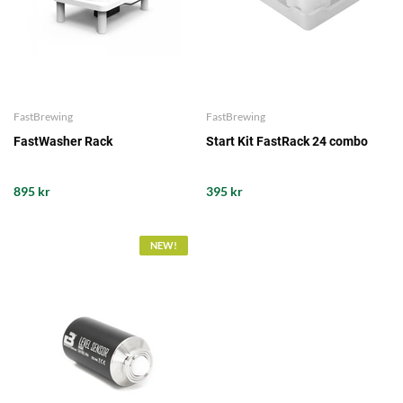
FastBrewing
FastBrewing
FastWasher Rack
Start Kit FastRack 24 combo
895 kr
395 kr
NEW!