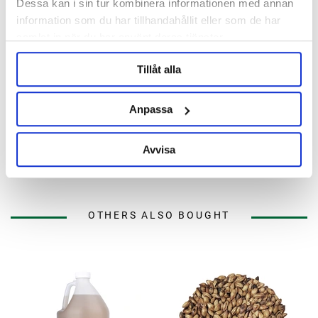
Dessa kan i sin tur kombinera informationen med annan
information som du har tillhandahållit eller som de har
samlat in när du har använt deras tjänster.
Tillåt alla
FastBrewing
FastBrewing
Anpassa
Start Kit FastRack 24 combo
FastRack 24 drip rack
Avvisa
395 kr
169 kr
OTHERS ALSO BOUGHT