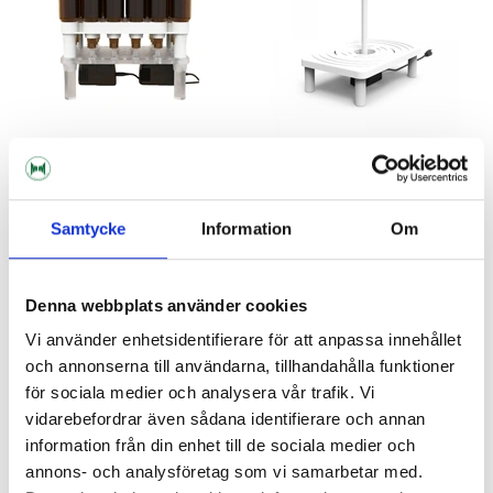
FastBrewing
FastBrewing
Samtycke
Information
Om
FastWasher 24
FastWasher Rack
1 695 kr
895 kr
Denna webbplats använder cookies
Vi använder enhetsidentifierare för att anpassa innehållet
och annonserna till användarna, tillhandahålla funktioner
för sociala medier och analysera vår trafik. Vi
vidarebefordrar även sådana identifierare och annan
information från din enhet till de sociala medier och
annons- och analysföretag som vi samarbetar med.