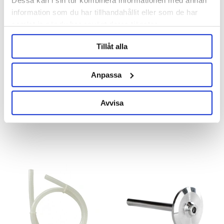
Dessa kan i sin tur kombinera informationen med annan
information som du har tillhandahållit eller som de har
samlat in när du har använt deras tjänster.
Tillåt alla
Anpassa
Brewtools
Brewtools
Coil for Sample Valve Brewtools
Sight Glass 2" TC Modern
Brewtools
Avvisa
1 299 kr
1 399 kr