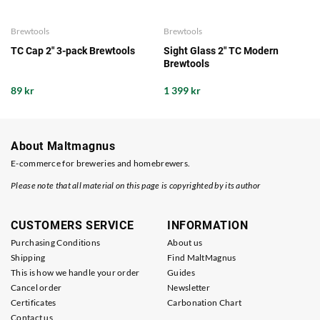
Brewtools
Brewtools
TC Cap 2" 3-pack Brewtools
Sight Glass 2" TC Modern
Brewtools
89 kr
1 399 kr
About Maltmagnus
E-commerce for breweries and homebrewers.
Please note that all material on this page is copyrighted by its author
CUSTOMERS SERVICE
INFORMATION
Purchasing Conditions
About us
Shipping
Find MaltMagnus
This is how we handle your order
Guides
Cancel order
Newsletter
Certificates
Carbonation Chart
Contact us