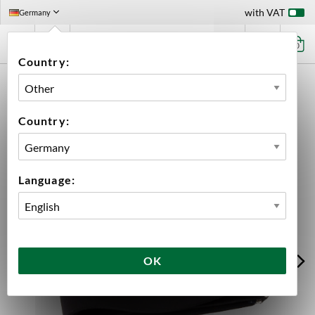
with VAT
Germany
0
Country:
HOME
EQUIPMENT
BREWING EQUIPMENT
ACCESSORIES
ACESSORIES BREWTOOLS
INSULATION JACKET B40PRO BREWTOOLS
Country:
Language:
OK