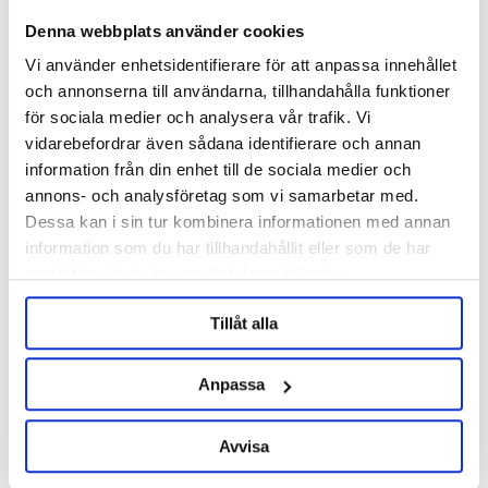
Denna webbplats använder cookies
Vi använder enhetsidentifierare för att anpassa innehållet
och annonserna till användarna, tillhandahålla funktioner
Brewtools
för sociala medier och analysera vår trafik. Vi
B50 Brewing System Brewtools
vidarebefordrar även sådana identifierare och annan
information från din enhet till de sociala medier och
annons- och analysföretag som vi samarbetar med.
29 990 kr
Dessa kan i sin tur kombinera informationen med annan
information som du har tillhandahållit eller som de har
samlat in när du har använt deras tjänster.
OTHERS ALSO BOUGHT
Tillåt alla
Anpassa
Avvisa