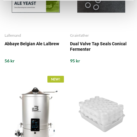
Lallemand
Grainfather
Abbaye Belgian Ale Lalbrew
Dual Valve Tap Seals Conical
Fermenter
56 kr
95 kr
NEW!