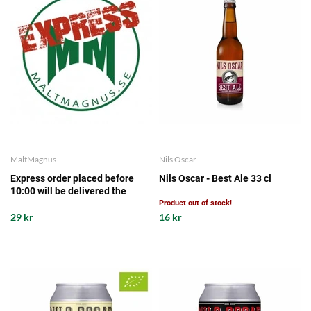
MaltMagnus
Nils Oscar
Express order placed before
Nils Oscar - Best Ale 33 cl
10:00 will be delivered the
same working day from our
Product out of stock!
storage
29 kr
16 kr