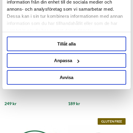
information från din enhet till de sociala medier och
annons- och analysföretag som vi samarbetar med.
Dessa kan i sin tur kombinera informationen med annan
information som du har tillhandahållit eller som de har
samlat in när du har använt deras tjänster.
Tillåt alla
Anpassa
Avvisa
Les vergers Boiron
Hop Filter Cornelius Keg
Strawberry Puree 1l
249 kr
189 kr
GLUTEN FREE