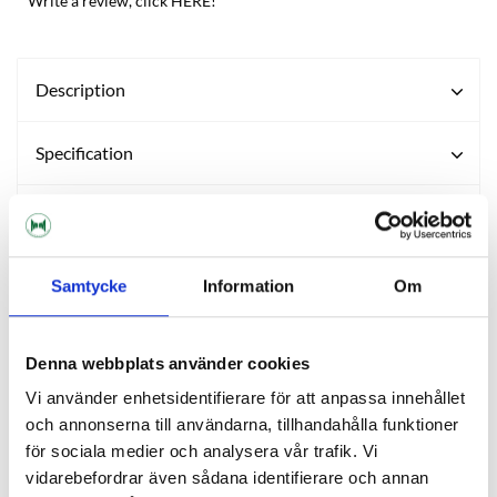
Write a review, click HERE!
Description
Specification
Reviews
Ask about product
Samtycke
Information
Om
About the manufacturer
Denna webbplats använder cookies
Vi använder enhetsidentifierare för att anpassa innehållet
och annonserna till användarna, tillhandahålla funktioner
OTHERS ALSO BOUGHT
för sociala medier och analysera vår trafik. Vi
vidarebefordrar även sådana identifierare och annan