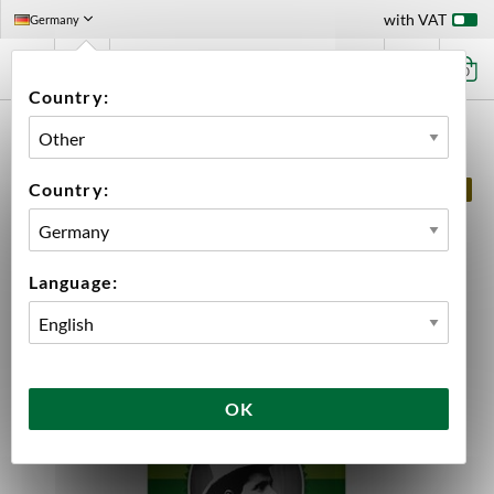
with VAT
Germany
0
Country:
HOME
BEER
NILS OSCAR - MODERN LAGER 33 CL
Country:
GLUTEN FREE
Language:
OK