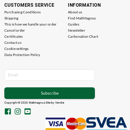
CUSTOMERS SERVICE
INFORMATION
Purchasing Conditions
About us
Shipping
Find MaltMagnus
This is how we handle your order
Guides
Cancel order
Newsletter
Certificates
Carbonation Chart
Contact us
Cookie settings
Data Protection Policy
Subscribe
Copyright © 2026 Maltmagnus Site by
Vendre